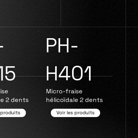
-
PH-
15
H401
ise
Micro-fraise
le 2 dents
hélicoïdale 2 dents
 produits
Voir les produits