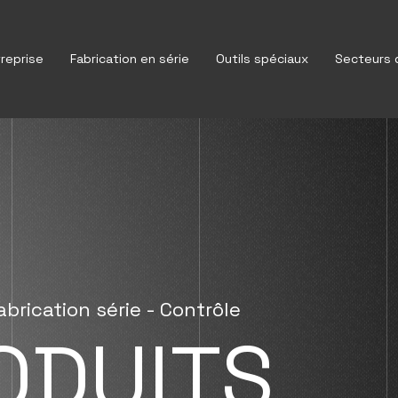
treprise
Fabrication en série
Outils spéciaux
Secteurs d
abrication série - Contrôle
ODUITS