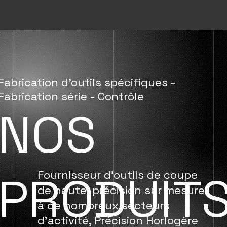
Fabrication d’outils spécifiques -
Fabrication série - Contrôle
NOS
PRODUIT
Fournisseur d'outils de coupe
de haute-précision sur mesure
à de nombreux secteurs
d'activité, Précision Horlogère