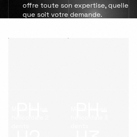
offre toute son expertise, quelle
que soit votre demande.
PH-
PH-
Micro-fraise
Micro-fraise
hélicoïdale
2
hélicoïdale 3
dents
dents