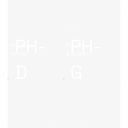
PH-
PH-
Fraise
Fraise
droite
à graver
D
G