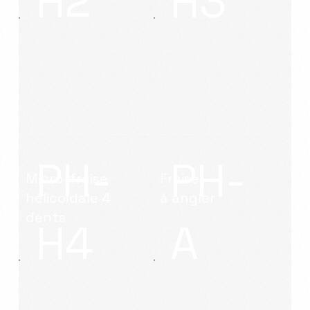
H2
H3
PH-
PH-
Micro-fraise
Fraise
hélicoïdale 4
à angler
dents
H4
A