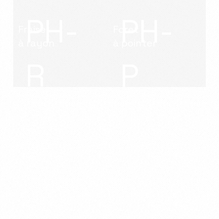
PH-
PH-
Fraise
Foret
à rayon
à pointer
R
P